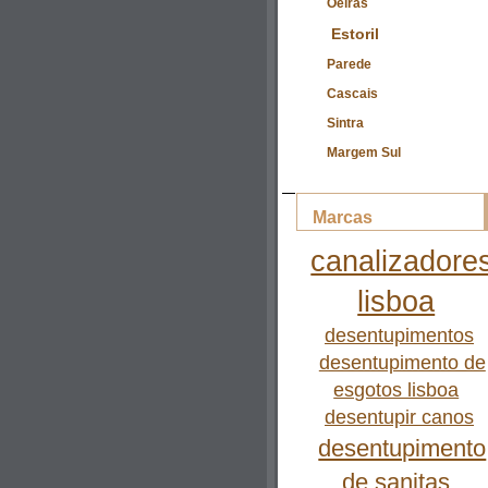
Oeiras
Estoril
Parede
Cascais
Sintra
Margem Sul
Marcas
canalizadore
lisboa
desentupimentos
desentupimento de
esgotos lisboa
desentupir canos
desentupimento
de sanitas