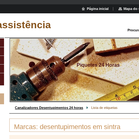
Página inicial
Mapa do 
assistência
Procur
Piquetes 24 Horas
Canalizadores Desentupimentos 24 horas
Lista de etiquetas
Marcas: desentupimentos em sintra