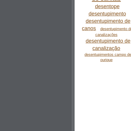
desentope
desentupimento
desentupimento de
canos
desentupimento d
canalizações
desentupimento de
canalização
desentupimentos campo d
ourique