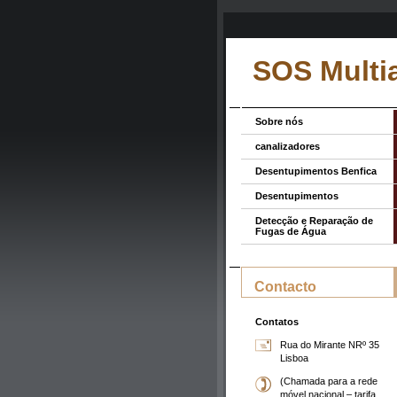
SOS Multi
Sobre nós
canalizadores
Desentupimentos Benfica
Desentupimentos
Detecção e Reparação de
Fugas de Água
Contacto
Contatos
Rua do Mirante NRº 35
Lisboa
(Chamada para a rede
móvel nacional – tarifa