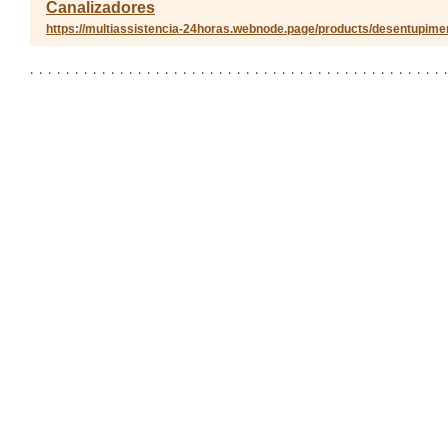
Canalizadores
https://multiassistencia-24horas.webnode.page/products/desentupimen