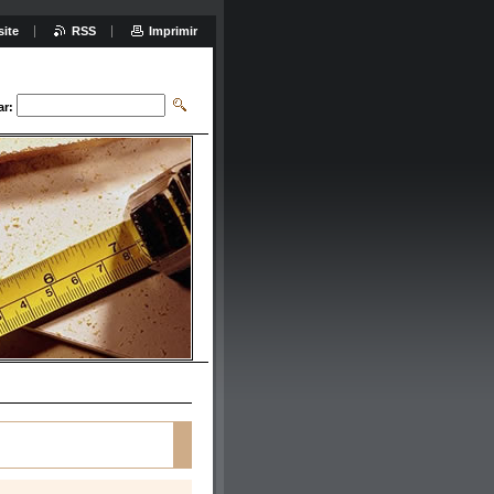
site
RSS
Imprimir
ar: